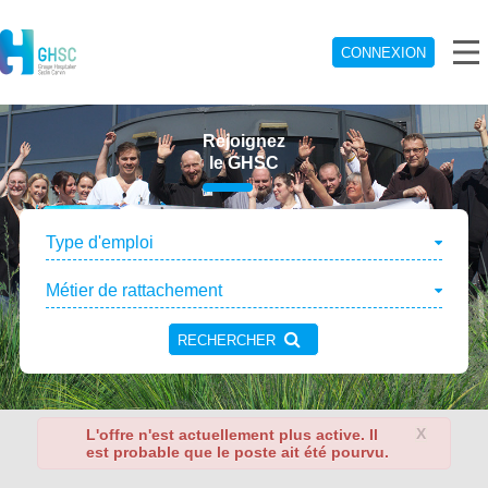
CONNEXION
Rejoignez
le GHSC
Type d'emploi
Métier de rattachement
RECHERCHER
X
L'offre n'est actuellement plus active. Il
est probable que le poste ait été pourvu.